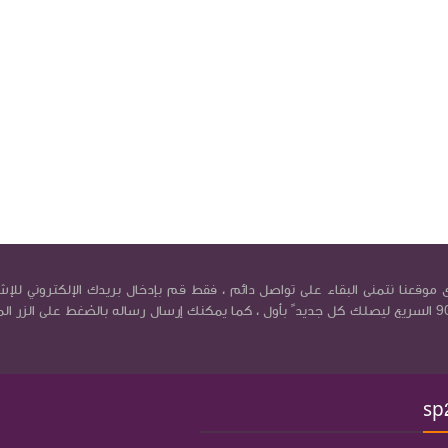
موقعنا نتمنى البقاء على تواصل دائم ، فقط قم بإدخال بريدك الإلكتروني للإش
في بريد كورة9090 السريع ليصلك كل جديد ً بأول ، كما يمكنك إرسال رساله بالضغط على الزر ال
sp