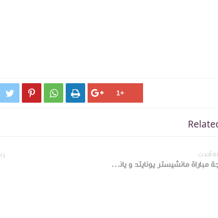




Relate
ة أحدث
رس
نتيجة مباراة مانشيستر يونايتد و يانج بويز في دورى أبطال أوروبا