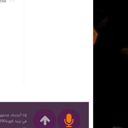
إذا أعجبك محتوى 
...