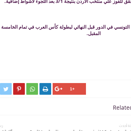
نتخب الأردن بنتيجة 3/1 بعد اللجوء لأشواط إضافية.
تونسي في الدور قبل النهائي لبطولة كأس العرب في تمام الخامسة مس
المقبل.




Relate
ة أحدث
رس