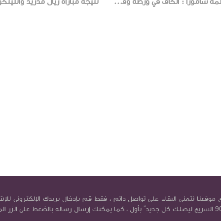
فاطمة سامورا : الكاف في ورطة وقطر ستنظم أفضل كأس عالم في التاريخ
موقعنا نتمنى البقاء على تواصل دائم ، فقط قم بإدخال بريدك الإلكتروني للإش
في بريد كورة9090 السريع ليصلك كل جديد ً بأول ، كما يمكنك إرسال رساله بالضغط على الزر ال