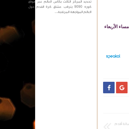
تحديد المركز الثالث بكأس العالم عبر موقع
كوره 9090 يترقب عشاق كرة القدم حول
العالم المواجهة المرتقبة...
اء الأربعاء


الة أقدم