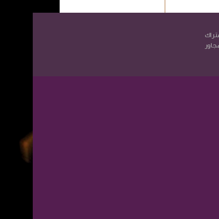
تراك
مجاور