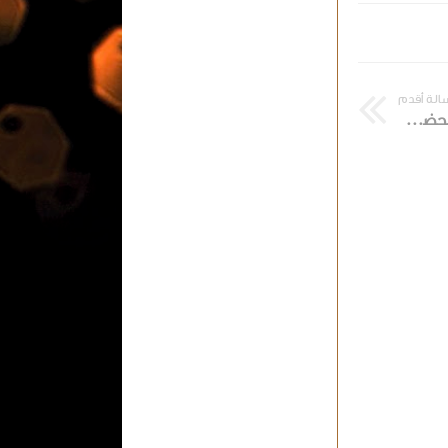
الة أقدم
إجتماع المكتب التنفيذي الكاف بحضور انفانتينو والخليفي