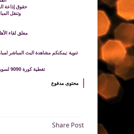
القن
حقوق إذاعة المبا
وتنقل المباراة عبر قناة t 1
معلق لقاء الأه
تنوية :يمكنكم مشاهدة البث المباشر لمباراة الأهلي والرجاء
تغطية كورة 9090 لسوبر الإفريقي مختلفة بث مباشر لكل الأحداث قبل المباراة وبعدها.
محتوى مدفوع
Share Post