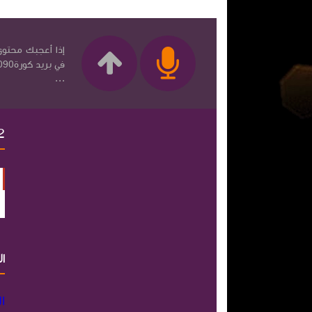
إذا أعجبك محتوى 
...
2
ا
ا