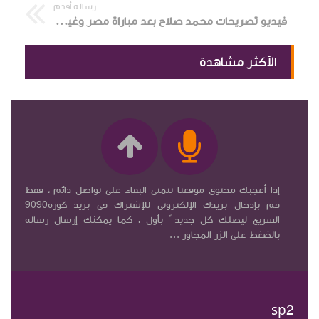
رسالة أقدم
فيديو تصريحات محمد صلاح بعد مباراة مصر وغينيا بيساو
الأكثر مشاهدة
إذا أعجبك محتوى موقعنا نتمنى البقاء على تواصل دائم ، فقط
قم بإدخال بريدك الإلكتروني للإشتراك في بريد كورة9090
السريع ليصلك كل جديد ً بأول ، كما يمكنك إرسال رساله
بالضغط على الزر المجاور ...
sp2