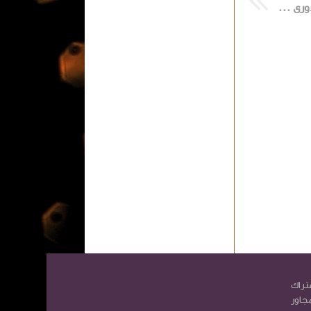
مباراة ليفربول ونيوكاسل في الدورى الانجليزي الممتازالممتاز
تراك
مجاور