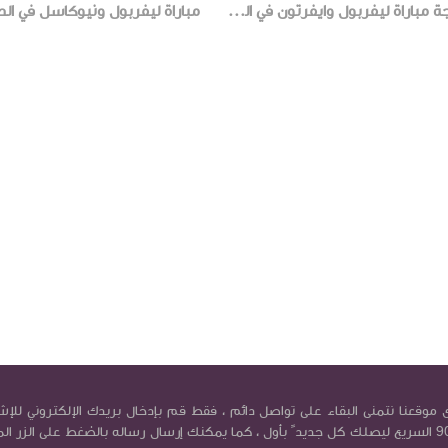
نتيجة مباراة ليفربول وايفرتون في الدورى الانجليزي الممتاز 3-9-2022
موقعنا نتمنى البقاء على تواصل دائم ، فقط قم بإدخال بريدك الإلكتروني للإش
في بريد كورة9090 السريع ليصلك كل جديد ً بأول ، كما يمكنك إرسال رساله بالضغط على الزر ال