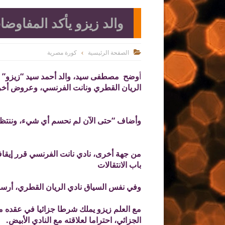
والد زيزو يأكد المفاو
الصفحة الرئيسية
كورة مصرية

أ
وضح مصطفى سيد، والد أحمد سيد “زيزو” وا
الريان القطري ونانت الفرنسي، وعروض أخر
وأضاف “حتى الآن لم نحسم أي شيء، وننتظر ق
من جهة أخرى، نادي نانت الفرنسي قرر إيق
باب الانتقالات
وفي نفس السياق نادي الريان القطري، أرسل عرضا بالفعل إلى ناد
الجزائي، احتراما لعلاقته مع النادي الأبيض.