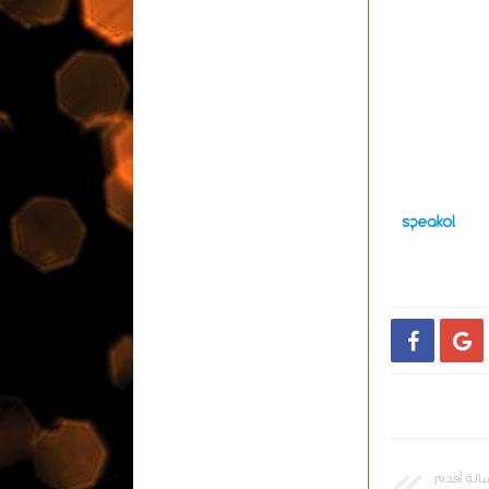


الة أقدم