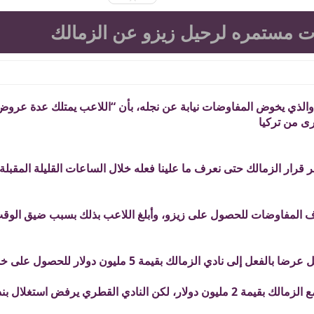
ضات مستمره لرحيل زيزو عن الزمالك
لذي يخوض المفاوضات نيابة عن نجله، بأن “اللاعب يمتلك عدة عروض
ى من تركيا
رار الزمالك حتى نعرف ما علينا فعله خلال الساعات القليلة المقبلة”
اف المفاوضات للحصول على زيزو، وأبلغ اللاعب بذلك بسبب ضيق الوق
ي الزمالك بقيمة 5 مليون دولار للحصول على خدمات زيزو.
مع العلم زيزو يملك شرطا جزائيا في عقده مع الزمالك بقيمة 2 مليون دولار، لكن النادي القطري يرفض ا