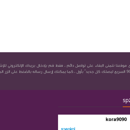
موقعنا نتمنى البقاء على تواصل دائم ، فقط قم بإدخال بريدك الإلكتروني للإش
في بريد كورة9090 السريع ليصلك كل جديد ً بأول ، كما يمكنك إرسال رساله بالضغط على الزر ال
sp
kora9090