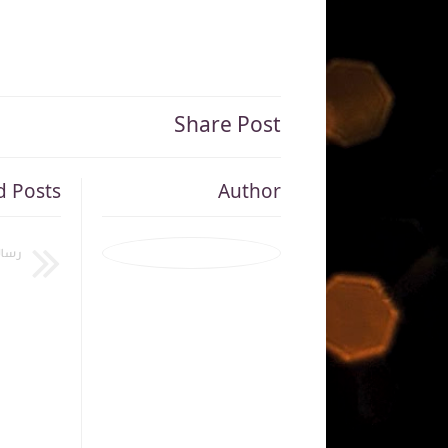
Share Post
d Posts
Author
رسال