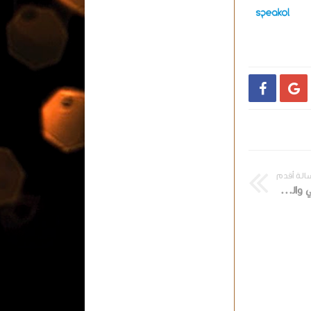


الة أقدم
الحكم امين عمر يدير لقاء الاهلي والزمالك في نهائي كأس مصر