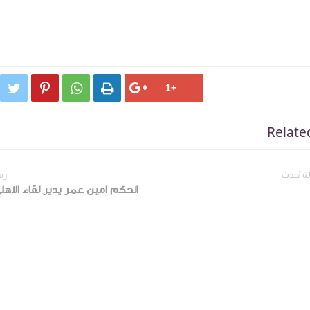




Relate
ة أحدث
رس