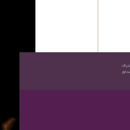
تراك
مجاور