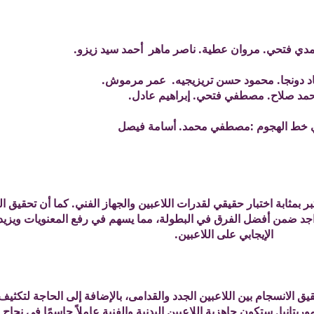
ي فتحي. مروان عطية. ناصر ماهر أحمد سيد زيزو.
اد دونجا. محمود حسن تريزيجيه. عمر مرموش.
مد صلاح. مصطفي فتحي. إبراهيم عادل.
 خط الهجوم :مصطفي محمد. أسامة فيصل
تبر بمثابة اختبار حقيقي لقدرات اللاعبين والجهاز الفني. كما أن تحقيق 
واجد ضمن أفضل الفرق في البطولة، مما يسهم في رفع المعنويات ويزي
الإيجابي على اللاعبين.
ق الانسجام بين اللاعبين الجدد والقدامى، بالإضافة إلى الحاجة لتكثيف
يتانيا. ستكون جاهزية اللاعبين البدنية والفنية عاملاً حاسمًا في نجاح