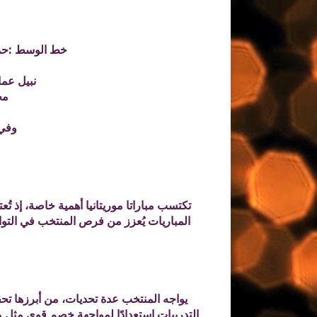
خط الوسط :حمد
نبيل عم
مح
وفي
تكتسب مباراتا موريتانيا أهمية خاصة، إذ تُع
المباريات يُعزز من فرص المنتخب في الت
يواجه المنتخب عدة تحديات، من أبرزها تحقي
التدريبات استعدادًا لمواجهة خصم قوي مثل مور