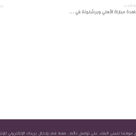
ة أحدث
رس
مشاهدة مباراة الأهلي وبرشلونة في كأس العالم للأندية لكرة اليد 3-10-2024
موقعنا نتمنى البقاء على تواصل دائم ، فقط قم بإدخال بريدك الإلكتروني للإش