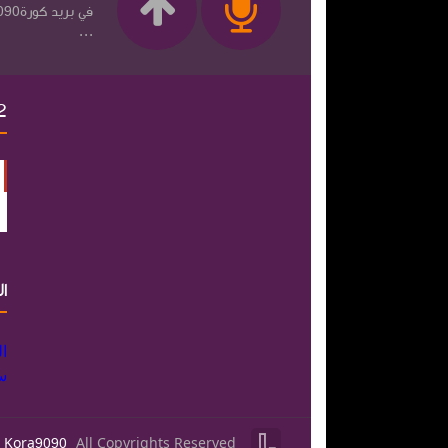
...
2
ا
ا
س


Kora9090
All Copyrights Reserved