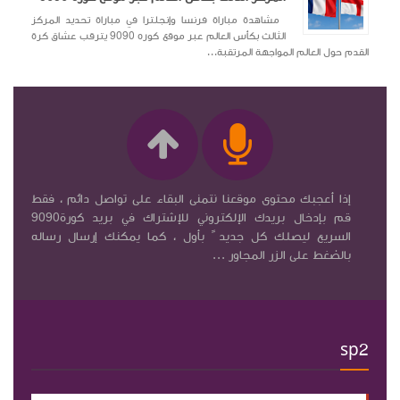
مشاهدة مباراة فرنسا وإنجلترا في مباراة تحديد المركز
الثالث بكأس العالم عبر موقع كوره 9090 يترقب عشاق كرة
القدم حول العالم المواجهة المرتقبة...
إذا أعجبك محتوى موقعنا نتمنى البقاء على تواصل دائم ، فقط
قم بإدخال بريدك الإلكتروني للإشتراك في بريد كورة9090
السريع ليصلك كل جديد ً بأول ، كما يمكنك إرسال رساله
بالضغط على الزر المجاور ...
sp2