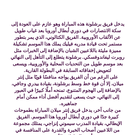
يدخل فريق برشلونة هذه المباراة وهو عازم على العودة إلى
سكة الانتصارات في دوري أبطال أوروبا بعد غياب طويل
عن الألقاب الأوروبية. الفريق الكتالوني، الذي يمر بتطور
مستمر تحت قيادة مدربه فيليك يملك هذا الموسم تشكيلة
مميزة مليئة باللاعبين الشبان بالإضافة إلى الخبرات مثل
روبرت ليفاندوفسكي. برشلونة يتطلع إلى التأهل إلى النهائي
بعد موسم طويل من التحديات المحلية والأوروبية، ويسعى
لتعويض إخفاقاته السابقة في البطولة القارية.
على الرغم من أن الفريق يواجه منافسًا قويًا مثل إنتر
ميلان، إلا أن قوة خط وسط برشلونة، بقيادة بيدري وجافي،
بالإضافة إلى الهجوم المتنوع، تمنحه أملًا كبيرًا في العبور
إلى النهائي، حيث يسعى لتقديم أفضل أداء ممكن أمام
جماهيره.
من جانب آخر، يدخل فريق إنتر ميلان المباراة بطموحات
كبيرة جدًا في دوري أبطال أوروبا هذا الموسم. الفريق
الإيطالي، بقيادة المدرب سيموني إنزاجي، يمتلك مجموعة
من اللاعبين أصحاب الخبرة والقدرة على المنافسة في