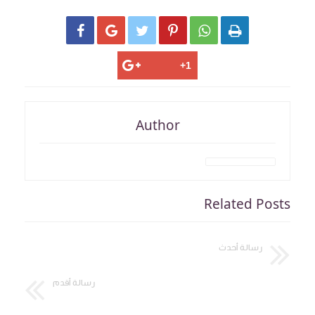






Author
Related Posts
رسالة أحدث
رسالة أقدم