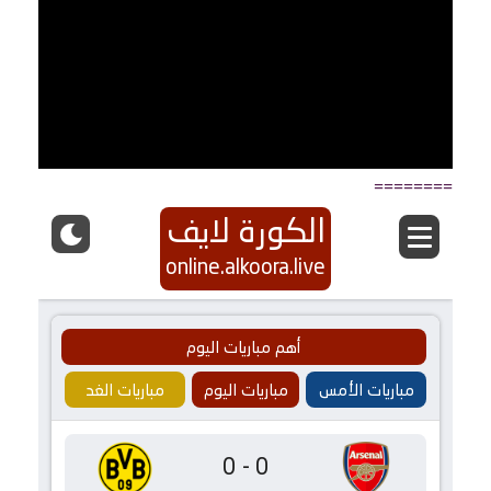
========