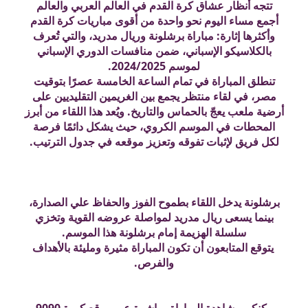
تتجه أنظار عشاق كرة القدم في العالم العربي والعالم
أجمع مساء اليوم نحو واحدة من أقوى مباريات كرة القدم
وأكثرها إثارة: مباراة برشلونة وريال مدريد، والتي تُعرف
بالكلاسيكو الإسباني، ضمن منافسات الدوري الإسباني
لموسم 2024/2025.
تنطلق المباراة في تمام الساعة الخامسة عصرًا بتوقيت
مصر، في لقاء منتظر يجمع بين الغريمين التقليديين على
أرضية ملعب يعجّ بالحماس والتاريخ. ويُعد هذا اللقاء من أبرز
المحطات في الموسم الكروي، حيث يشكل دائمًا فرصة
لكل فريق لإثبات تفوقه وتعزيز موقعه في جدول الترتيب.
برشلونة يدخل اللقاء بطموح الفوز والحفاظ علي الصدارة،
بينما يسعى ريال مدريد لمواصلة عروضه القوية وتخزي
سلسلة الهزيمة إمام برشلونة هذا الموسم.
يتوقع المتابعون أن تكون المباراة مثيرة ومليئة بالأهداف
والفرص.
يمكنكم مشاهدة المباراة مباشرة عبر موقع كورة 9090،