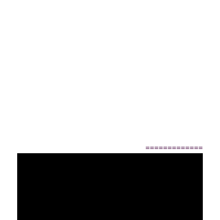
=============