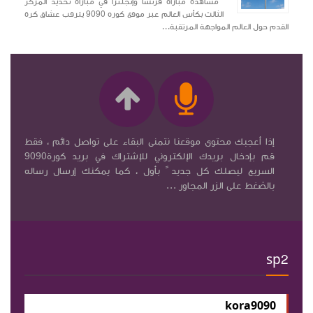
مشاهدة مباراة فرنسا وإنجلترا في مباراة تحديد المركز
الثالث بكأس العالم عبر موقع كوره 9090 يترقب عشاق كرة
القدم حول العالم المواجهة المرتقبة...
إذا أعجبك محتوى موقعنا نتمنى البقاء على تواصل دائم ، فقط
قم بإدخال بريدك الإلكتروني للإشتراك في بريد كورة9090
السريع ليصلك كل جديد ً بأول ، كما يمكنك إرسال رساله
بالضغط على الزر المجاور ...
sp2
kora9090