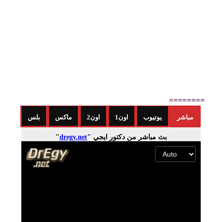
========