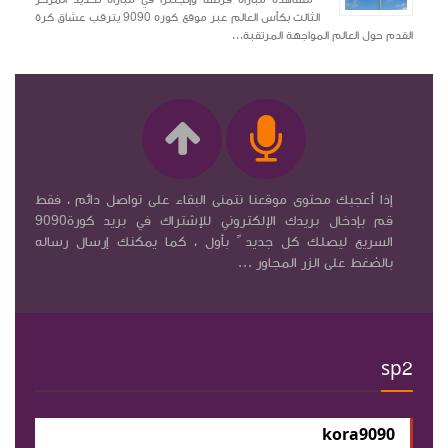
الثالث بكأس العالم عبر موقع كوره 9090 يترقب عشاق كرة
القدم حول العالم المواجهة المرتقبة...
إذا أعجبك محتوى موقعنا نتمنى البقاء على تواصل دائم ، فقط
قم بإدخال بريدك الإلكتروني للإشتراك في بريد كورة9090
السريع ليصلك كل جديد ً بأول ، كما يمكنك إرسال رساله
بالضغط على الزر المجاور ...
sp2
kora9090