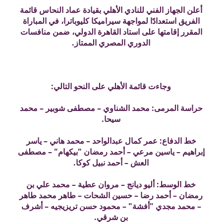
أعلن الجهاز الفني للنادي الأهلي بقيادة عماد النحاس قائمة
الفريق استعدادًا لمواجهة سيراميكا كليوباترا، في المباراة
المقرر إقامتها على استاد القاهرة الدولي، ضمن منافسات
الدوري المصري الممتاز.
وجاءت قائمة الأهلي على النحو التالي:
حراسة المرمى: محمد الشناوي – مصطفى شوبير – محمد
سيحا.
خط الدفاع: عمر كمال عبدالواحد – محمد هاني – ياسر
إبراهيم – ياسين مرعي – أحمد رمضان "بيكهام" – مصطفى
العش – أحمد نبيل كوكا.
خط الوسط: أليو ديانج – مروان عطية – محمد علي بن
رمضان – أحمد رضا – حسين الشحات – طاهر محمد طاهر
– محمد مجدي "أفشة" – محمود حسن تريزيجيه – أشرف
بن شرقي.