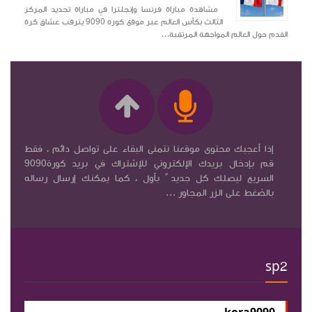
مشاهدة مباراة فرنسا وإنجلترا في مباراة تحديد المركز
الثالث بكأس العالم عبر موقع كوره 9090 يترقب عشاق كرة
القدم حول العالم المواجهة المرتقبة...
إذا أعجبك محتوى موقعنا نتمنى البقاء على تواصل دائم ، فقط
قم بإدخال بريدك الإلكتروني للإشتراك في بريد كورة9090
السريع ليصلك كل جديد ً بأول ، كما يمكنك إرسال رساله
بالضغط على الزر المجاور ...
sp2