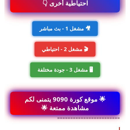
احتياطية أخرى 👇
🎥 مشغل 1 - بث مباشر
🎬 مشغل 2 - احتياطي
🖥️ مشغل 3 - جودة مختلفة
🌟 موقع كورة 9090 يتمنى لكم
مشاهدة ممتعة 🌟
========================