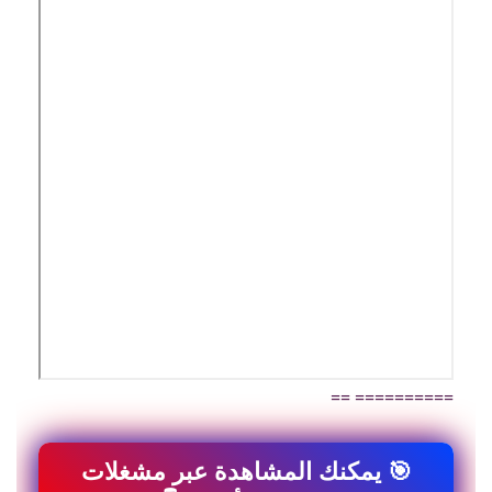
========== ==
🎯 يمكنك المشاهدة عبر مشغلات