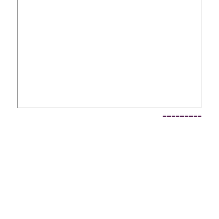
=========