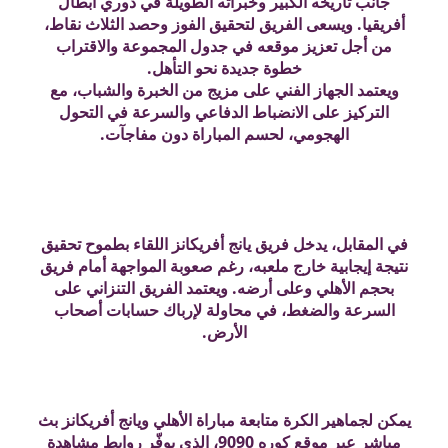
جانب تاريخه الكبير وخبراته الطويلة في دوري أبطال
أفريقيا. ويسعى الفريق لتحقيق الفوز وحصد الثلاث نقاط،
من أجل تعزيز موقعه في جدول المجموعة والاقتراب
خطوة جديدة نحو التأهل.
ويعتمد الجهاز الفني على مزيج من الخبرة والشباب، مع
التركيز على الانضباط الدفاعي والسرعة في التحول
الهجومي، لحسم المباراة دون مفاجآت.
في المقابل، يدخل فريق يانج أفريكانز اللقاء بطموح تحقيق
نتيجة إيجابية خارج ملعبه، رغم صعوبة المواجهة أمام فريق
بحجم الأهلي وعلى أرضه. ويعتمد الفريق التنزاني على
السرعة والضغط، في محاولة لإرباك حسابات أصحاب
الأرض.
يمكن لجماهير الكرة متابعة مباراة الأهلي ويانج أفريكانز بث
مباشر عبر موقع كوره 9090، الذي يوفّر روابط مشاهدة