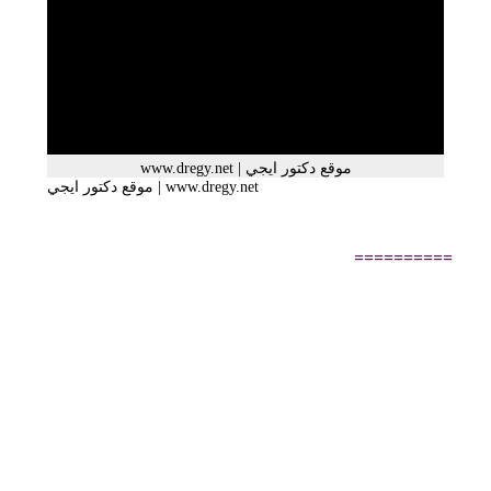
==========