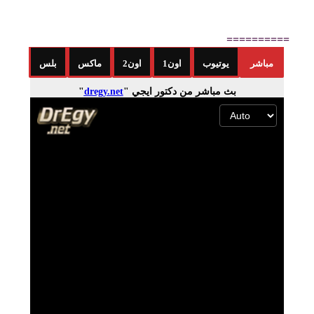
==========