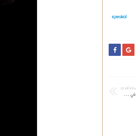


الة أقدم
مشاهدة مباراة أمريكا وباراجواي في كأس العالم عبر موقع كورة 9090