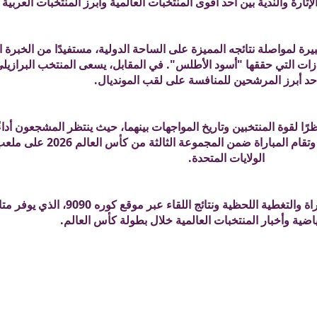
ة لمواصلة نتائجه المميزة على الساحة الدولية، مستفيدًا من الخبرة ا
ازات التي حققها "أسود الأطلس". في المقابل، يسعى المنتخب البرازيلي 
حد أبرز المرشحين للمنافسة على لقب المونديال.
ا لقوة المنتخبين وتاريخ المواجهات بينهما، حيث ينتظر المشجعون أداءً 
المستوى ومنافسة قوية على أرض الملعب. وتقام المبا
الولايات المتحدة.
ويمكن لعشاق كرة القدم متابعة أخبار المباراة والتغطية اللحظية ونت
ياضية وأخبار المنتخبات العالمية خلال بطولة كأس العالم.