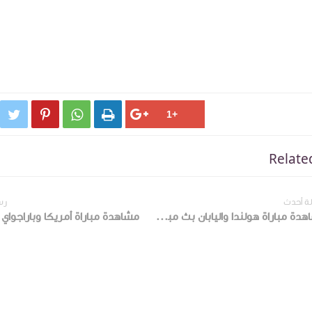




Relate
ة أحدث
رس
مشاهدة مباراة هولندا واليابان بث مباشر الday في كأس العالم 2026 عبر كورة 9090